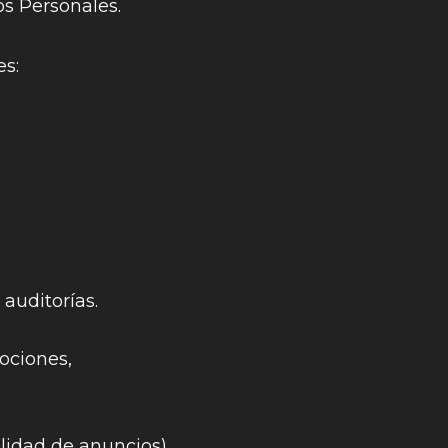
os Personales.
es:
auditorías.
ociones,
lidad de anuncios)