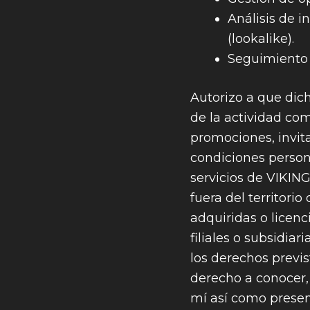
Análisis de i
(lookalike).
Seguimiento d
Autorizo a que dic
de la actividad co
promociones, invita
condiciones person
servicios de VIKIN
fuera del territori
adquiridas o licen
filiales o subsidia
los derechos previs
derecho a conocer, 
mí así como present