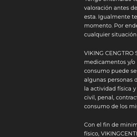
valoración antes d
esta. Igualmente t
momento. Por ende
cualquier situació
VIKING CENGTRO SLU
medicamentos y/o p
consumo puede ser 
algunas personas d
la actividad física
civil, penal, contra
consumo de los mis
Con el fin de minim
físico, VIKINGCENT