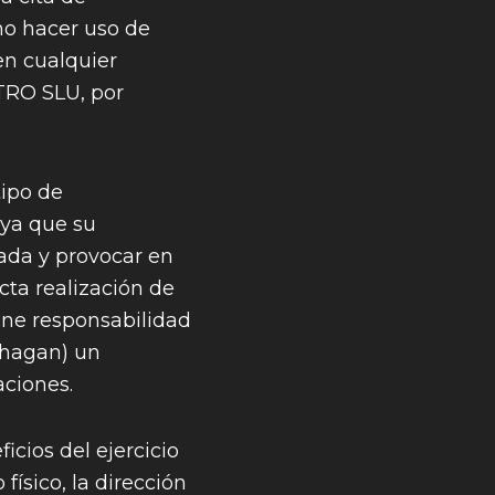
no hacer uso de
en cualquier
TRO SLU, por
ipo de
 ya que su
ada y provocar en
ta realización de
iene responsabilidad
e hagan) un
aciones.
icios del ejercicio
ísico, la dirección