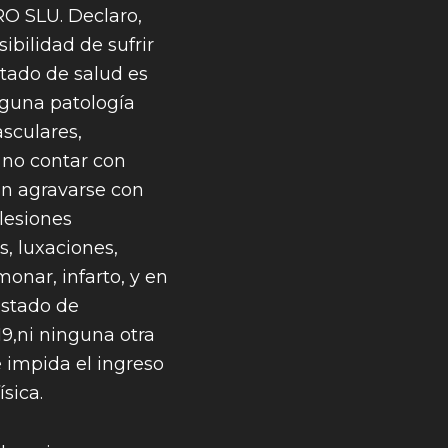
O SLU. Declaro,
sibilidad de sufrir
stado de salud es
nguna patología
sculares,
 no contar con
an agravarse con
 lesiones
s, luxaciones,
monar, infarto, y en
estado de
9,ni ninguna otra
 impida el ingreso
sica.