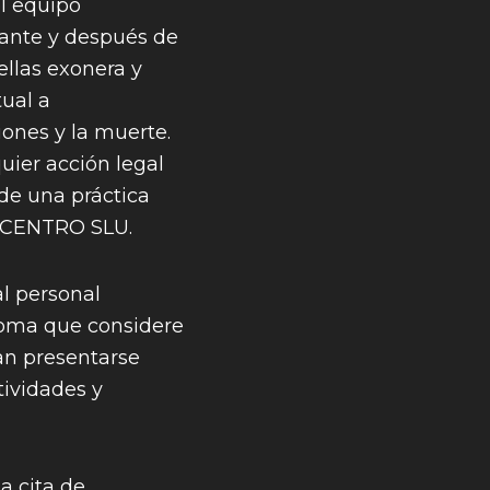
l equipo
rante y después de
 ellas exonera y
tual a
iones y la muerte.
ier acción legal
de una práctica
INGCENTRO SLU.
l personal
ntoma que considere
an presentarse
tividades y
a cita de