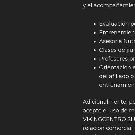
y el acompañamien
Evaluación p
Entrenamient
Asesoría Nutr
Clases de jiu-
Profesores pr
Orientación 
del afiliado o
entrenamient
Adicionalmente, po
acepto el uso de mi
VIKINGCENTRO SLU a
relación comercial 