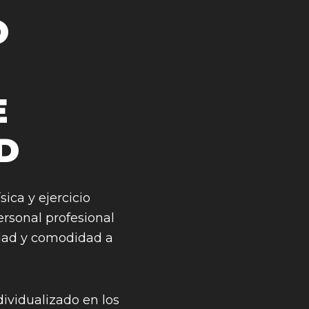
O
E
D
ica y ejercicio
ersonal profesional
idad y comodidad a
ndividualizado en los