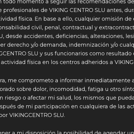
todo momento a seguir las recomendaciones de
 de profesionales de VIKING CENTRO SLU antes, du
tividad física. En base a ello, cualquier omisión de
onsabilidad civil, penal, contractual y extracontrac
desde accidentes, deficiencias, alteraciones, les
er derecho y/o demanda, indemnización y/o cualqu
GCENTRO SLU y sus funcionarios como resultado 
a actividad física en los centros adheridos a VIK
a, me comprometo a informar inmediatamente a
sorado sobre dolor, incomodidad, fatiga u otro sí
 riesgo o afectar mi salud, los mismos que pued
spués de mi participación en cualquiera de las ac
s por VIKINGCENTRO SLU.
ner a mi disposición la posibilidad de agendar un