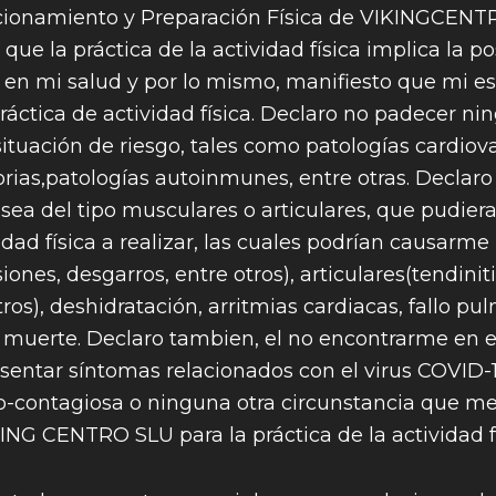
cionamiento y Preparación Física de VIKINGCENTR
 que la práctica de la actividad física implica la po
s en mi salud y por lo mismo, manifiesto que mi e
áctica de actividad física. Declaro no padecer ni
tuación de riesgo, tales como patologías cardiova
orias,patologías autoinmunes, entre otras. Declaro
 sea del tipo musculares o articulares, que pudier
vidad física a realizar, las cuales podrían causarme
ones, desgarros, entre otros), articulares(tendiniti
ros), deshidratación, arritmias cardiacas, fallo pul
la muerte. Declaro tambien, el no encontrarme en 
sentar síntomas relacionados con el virus COVID-1
-contagiosa o ninguna otra circunstancia que me
G CENTRO SLU para la práctica de la actividad fí